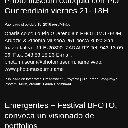
Photomuseum coloquio con Pio
Guerendiain viernes 21- 18H.
Publicado el
octubre 19, 2016
por
JMTubet
Charla coloquio Pio Guerendiain PHOTOMUSEUM.
Argazki & Zinema Museoa 251 posta kutxa San
Inazio kalea, 11 E-20800 ZARAUTZ Tel. 943 13 09
06 Fax. 943 83 18 23 E-mail:
photomuseum@photomuseum.name Web:
www.photomuseum.name
Publicado en
fotógrafos
,
Presentacion
,
Proyecto
|
Etiquetado
Fotograf@s
,
Photomuseum
,
Zarautz
|
Leave a comment
Emergentes – Festival BFOTO,
convoca un visionado de
portfolios