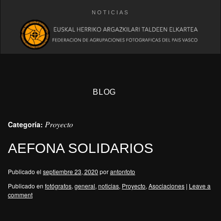
NOTICIAS
BLOG
Proyecto
Categoría:
AEFONA SOLIDARIOS
Publicado el
septiembre 23, 2020
por
antonfoto
eb
Publicado en
fotógrafos
,
general
,
noticias
,
Proyecto
,
Asociaciones
|
Leave a
comment