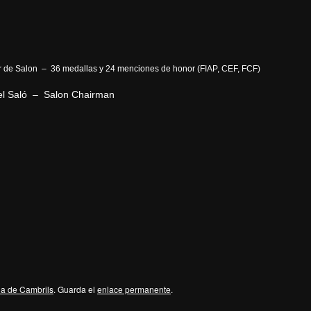
or de Salon – 36 medallas y 24 menciones de honor (FIAP, CEF, FCF)
 del Saló – Salon Chairman
la de Cambrils
. Guarda el
enlace permanente
.