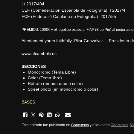
I / 2017/404
CEF (Confederación Española de Fotografia) I 2017/4
FCF (Federació Catalana de Fotografia) 2017/55
PREMIOS: 1000€ y el logotipo especial FIAP (Blue Pin) al mejor aut
Atentament yours faithfully: Pilar Gonzalvo – Presidenta
www.afcambrils.es
SECCIONES
Monocromo (Tema Libre)
Color (Tema libre)
Retrato (monocromo o color)
Street photo (en monocromo o color)
BASES
Esta entrada fue publicada en
Concursos
y etiquetada
Concursos
,
Vi