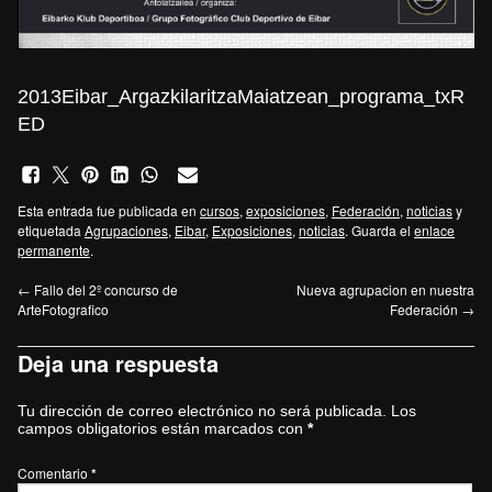
2013Eibar_ArgazkilaritzaMaiatzean_programa_txR
ED
Esta entrada fue publicada en
cursos
,
exposiciones
,
Federación
,
noticias
y
etiquetada
Agrupaciones
,
Eibar
,
Exposiciones
,
noticias
. Guarda el
enlace
permanente
.
←
Fallo del 2º concurso de
Nueva agrupacion en nuestra
ArteFotografico
Federación
→
Deja una respuesta
Tu dirección de correo electrónico no será publicada.
Los
campos obligatorios están marcados con
*
Comentario
*