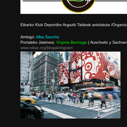
Eibarko Klub Deportibo Argazki Taldeak antolatuta /Organiza
Ambigù:
Alba Sanchiz
Portaleko Jatetxea:
Virginia Barinaga
( Auschwitz y Sachse
www.eibar.org/blogak/irigoien