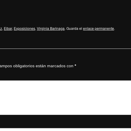
iz
,
Eibar
,
Exposiciones
,
Virginia Barinaga
. Guarda el
enlace permanente
.
ampos obligatorios están marcados con
*