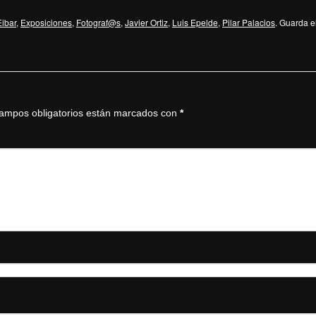
Eibar
,
Exposiciones
,
Fotograf@s
,
Javier Ortiz
,
Luis Epelde
,
Pilar Palacios
. Guarda e
ampos obligatorios están marcados con
*