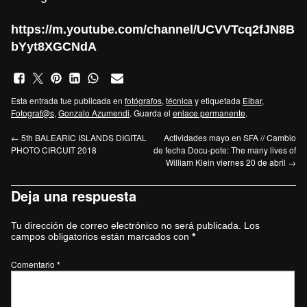
https://m
.
youtube.com/channel/UCVVTcq2fJN8B
bYyt8XGCNdA
Esta entrada fue publicada en
fotógrafos
,
técnica
y etiquetada
Eibar
,
Fotograf@s
,
Gonzalo Azumendi
. Guarda el
enlace permanente
.
←
5th BALEARIC ISLANDS DIGITAL
Actividades mayo en SFA // Cambio
PHOTO CIRCUIT 2018
de fecha Docu-pote: The many lives of
William Klein viernes 20 de abril
→
Deja una respuesta
Tu dirección de correo electrónico no será publicada.
Los
campos obligatorios están marcados con
*
Comentario
*