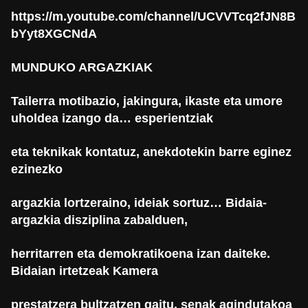
https://m
.
youtube.com/channel/UCVVTcq2fJN8B
bYyt8XGCNdA
MUNDUKO ARGAZKIAK
Tailerra motibazio, jakingura, ikaste eta umore
uholdea izango da… esperientziak
eta teknikak kontatuz, anekdotekin barre eginez
ezinezko
argazkia lortzeraino, ideiak sortuz… Bidaia-
argazkia disziplina zabalduen,
herritarren eta demokratikoena izan daiteke.
Bidaian irtetzeak Kamera
prestatzera bultzatzen gaitu, senak agindutakoa