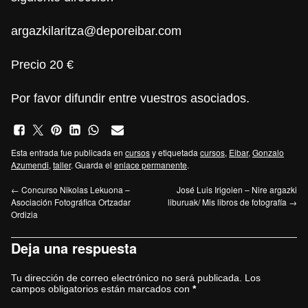
argazkilaritza@deporeibar.com
Precio 20 €
Por favor difundir entre vuestros asociados.
Esta entrada fue publicada en
cursos
y etiquetada
cursos
,
Eibar
,
Gonzalo
Azumendi
,
taller
. Guarda el
enlace permanente
.
←
Concurso Nikolas Lekuona –
José Luis Irigoien – Nire argazki
Asociación Fotográfica Ortzadar
liburuak/ Mis libros de fotografía
→
Ordizia
Deja una respuesta
Tu dirección de correo electrónico no será publicada.
Los
campos obligatorios están marcados con
*