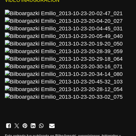
Esta entrada fue publicada en
BilboArgazki
,
exposiciones
,
fotógrafos
y