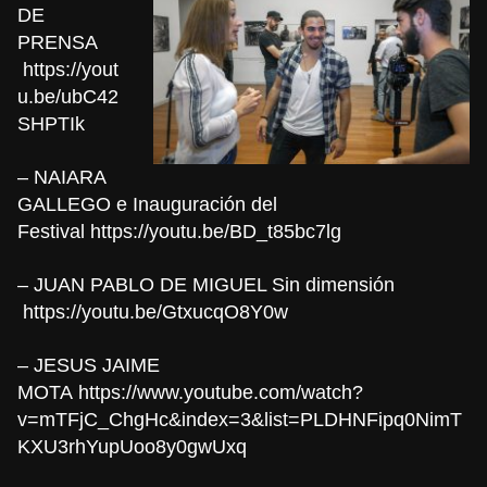
DE
PRENSA
https://yout
u.be/ubC42
SHPTIk
– NAIARA
GALLEGO e Inauguración del
Festival
https://youtu.be/BD_t85bc7lg
– JUAN PABLO DE MIGUEL Sin dimensión
https://youtu.be/GtxucqO8Y0w
– JESUS JAIME
MOTA
https://www.youtube.com/watch?
v=mTFjC_ChgHc&index=3&list=PLDHNFipq0NimT
KXU3rhYupUoo8y0gwUxq