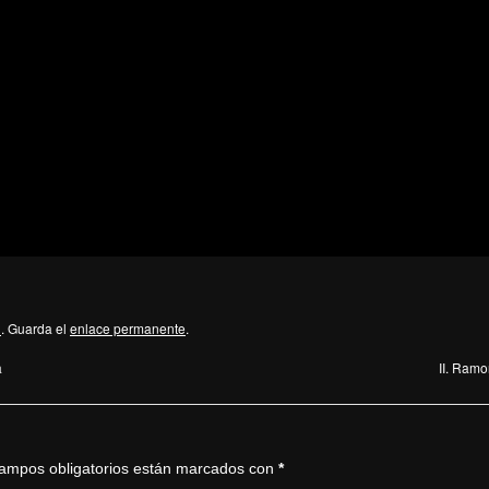
i
. Guarda el
enlace permanente
.
a
II. Ramo
ampos obligatorios están marcados con
*