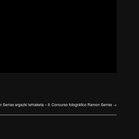
n Serras argazki lehiaketa – II. Concurso fotográfico Ramon Serras
→