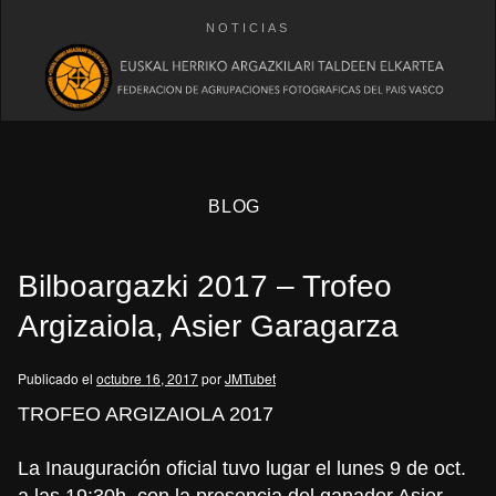
NOTICIAS
BLOG
Bilboargazki 2017 – Trofeo
Argizaiola, Asier Garagarza
Publicado el
octubre 16, 2017
por
JMTubet
eb
TROFEO ARGIZAIOLA 2017
La Inauguración oficial tuvo lugar el lunes 9 de oct.
a las 19:30h. con la presencia del ganador Asier