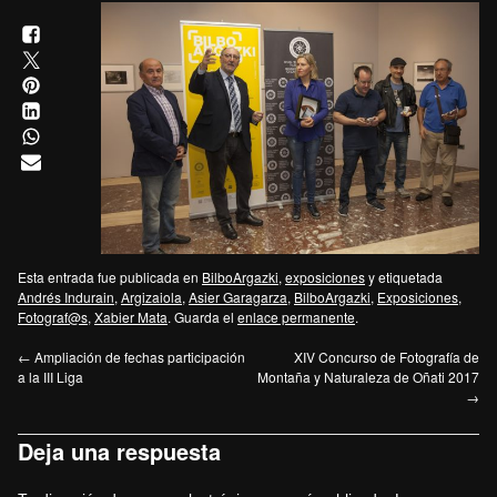
Esta entrada fue publicada en
BilboArgazki
,
exposiciones
y etiquetada
Andrés Indurain
,
Argizaiola
,
Asier Garagarza
,
BilboArgazki
,
Exposiciones
,
Fotograf@s
,
Xabier Mata
. Guarda el
enlace permanente
.
←
Ampliación de fechas participación
XIV Concurso de Fotografía de
a la III Liga
Montaña y Naturaleza de Oñati 2017
→
Deja una respuesta