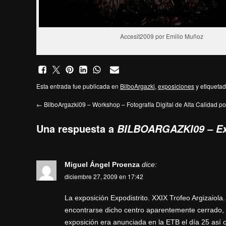
Accesit2009 por Emilio Muñoz
Esta entrada fue publicada en
BilboArgazki
,
exposiciones
y etiqueta
←
BilboArgazki09 – Workshop – Fotografía Digital de Alta Calidad p
Una respuesta a
BILBOARGAZKI09 – Ex
Miguel Ángel Proenza
dice:
diciembre 27, 2009 en 17:42
La exposición Expodistrito. XXIX Trofeo Argizaiola.
encontrarse dicho centro aparentemente cerrado, 
exposición era anunciada en la ETB el día 25 así 