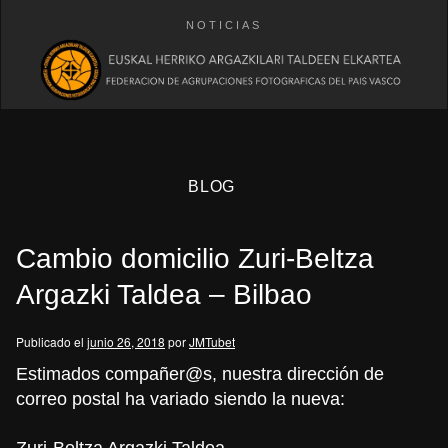
NOTICIAS
BLOG
Cambio domicilio Zuri-Beltza
Argazki Taldea – Bilbao
Publicado el
junio 26, 2018
por
JMTubet
eb
Estimados compañer@s, nuestra dirección de
correo postal ha variado siendo la nueva:
Zuri-Beltza Argazki Taldea