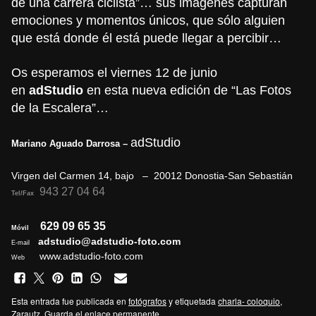
de una carrera ciclista”… sus imágenes capturan
emociones y momentos únicos, que sólo alguien
que está donde él está puede llegar a percibir…
Os esperamos el viernes 12 de junio
en
adStudio
en esta nueva edición de “Las Fotos
de la Escalera”…
adStudio
Mariano Aguado Darrosa –
Virgen del Carmen 14, bajo – 20012 Donostia-San Sebastián
943 27 04 64
Tel/Fax
629 09 65 35
Móvil
adstudio@adstudio-foto.com
E-mail
www.adstudio-foto.com
Web
Esta entrada fue publicada en
fotógrafos
y etiquetada
charla- coloquio
,
Zarautz
. Guarda el
enlace permanente
.