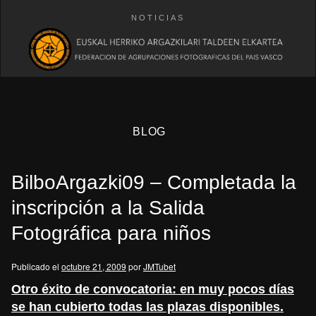
NOTICIAS
BLOG
BilboArgazki09 – Completada la
inscripción a la Salida
Fotográfica para niños
eb
Publicado el
octubre 21, 2009
por
JMTubet
Otro éxito de convocatoria: en muy pocos días
se han cubierto todas las plazas disponibles.