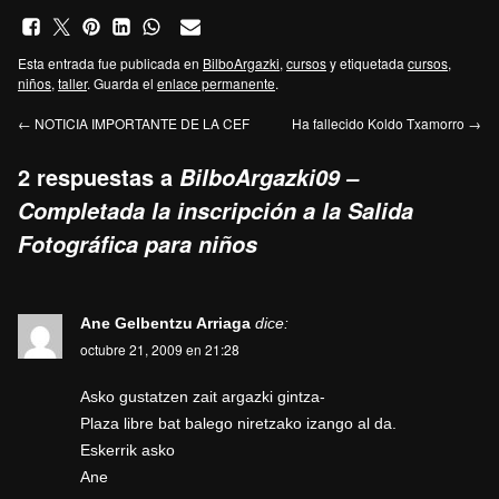
Esta entrada fue publicada en
BilboArgazki
,
cursos
y etiquetada
cursos
,
niños
,
taller
. Guarda el
enlace permanente
.
←
NOTICIA IMPORTANTE DE LA CEF
Ha fallecido Koldo Txamorro
→
2 respuestas a
BilboArgazki09 –
Completada la inscripción a la Salida
Fotográfica para niños
Ane Gelbentzu Arriaga
dice:
octubre 21, 2009 en 21:28
Asko gustatzen zait argazki gintza-
Plaza libre bat balego niretzako izango al da.
Eskerrik asko
Ane