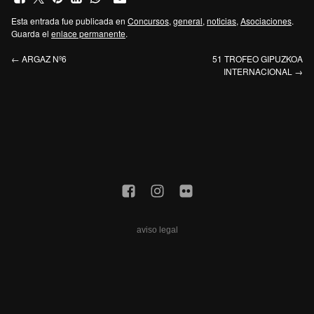
Esta entrada fue publicada en
Concursos
,
general
,
noticias
,
Asociaciones
.
Guarda el
enlace permanente
.
←
ARGAZ Nº6
51 TROFEO GIPUZKOA
INTERNACIONAL
→
aviso legal