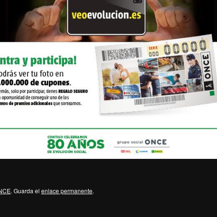
NCE
. Guarda el
enlace permanente
.