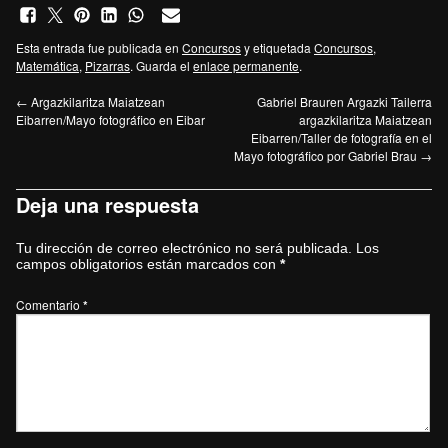
Esta entrada fue publicada en
Concursos
y etiquetada
Concursos
,
Matemática
,
Pizarras
. Guarda el
enlace permanente
.
←
Argazkilaritza Maiatzean
Gabriel Brauren Argazki Tailerra
Eibarren/Mayo fotográfico en Eibar
argazkilaritza Maiatzean
Eibarren/Taller de fotografía en el
Mayo fotográfico por Gabriel Brau
→
Deja una respuesta
Tu dirección de correo electrónico no será publicada.
Los
campos obligatorios están marcados con
*
Comentario
*