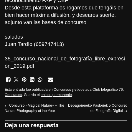
reconocimiento FAF y CEF
Desde esta plataforma os rogamos que tengáis en
bien hacer máxima difusión, y desearos suerte.
adjunto van las bases de concurso
saludos
Juan Tardío (659747413)
35_concurso_nacional_de_fotografía_libre_expresi
ón_2019.pdf
Esta entrada fue publicada en
Concursos
y etiquetada
Club fotografico 76
,
Concursos
. Guarda el
enlace permanente
.
←
Concurso «Magical Nature» – The
Debagoieneko Pastoriek 5 Concurso
Nature Photography of the Year
de Fotografía Digital
→
Deja una respuesta