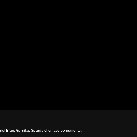
iel Brau
,
Gernika
. Guarda el
enlace permanente
.