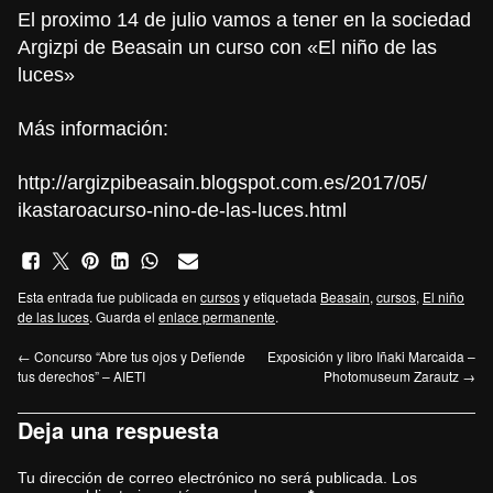
El proximo 14 de julio vamos a tener en la sociedad
Argizpi de Beasain un curso con «El niño de las
luces»
Más información:
http://argizpibeasain.
blogspot.com.es/2017/05/
ikastaroacurso-nino-de-las-
luces.html
Esta entrada fue publicada en
cursos
y etiquetada
Beasain
,
cursos
,
El niño
de las luces
. Guarda el
enlace permanente
.
←
Concurso “Abre tus ojos y Defiende
Exposición y libro Iñaki Marcaida –
tus derechos” – AIETI
Photomuseum Zarautz
→
Deja una respuesta
Tu dirección de correo electrónico no será publicada.
Los