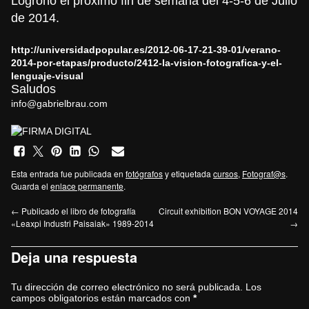
Logroño el próximo fin de semana del 4-5-6 de Julio
de 2014.
http://universidadpopular.es/
2012-06-17-21-39-01/verano-
2014-por-etapas/producto/2412-
la-vision-fotografica-y-el-
lenguaje-visual
Saludos
info@gabrielbrau.com
Esta entrada fue publicada en
fotógrafos
y etiquetada
cursos
,
Fotograf@s
.
Guarda el
enlace permanente
.
←
Publicado el libro de fotografía
Circuit exhibition BON VOYAGE 2014
«Leaxpi Industri Paisaiak» 1989-2014
→
Deja una respuesta
Tu dirección de correo electrónico no será publicada.
Los
campos obligatorios están marcados con
*