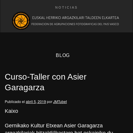
NOTICIAS
BLOG
Curso-Taller con Asier
Garagarza
Publicado el
abril 5, 2019
por
JMTubet
eb
Kaixo
Gernikako Kultur Etxean Asier Garagarza
argazkilariak hitzaldi/ikastaro bat eskainiko du