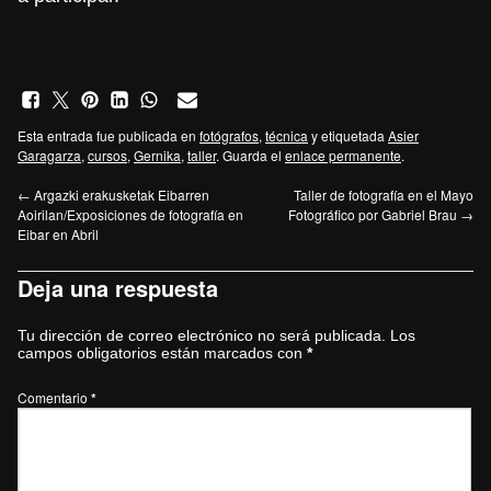
Esta entrada fue publicada en
fotógrafos
,
técnica
y etiquetada
Asier
Garagarza
,
cursos
,
Gernika
,
taller
. Guarda el
enlace permanente
.
←
Argazki erakusketak Eibarren
Taller de fotografía en el Mayo
Aoirilan/Exposiciones de fotografía en
Fotográfico por Gabriel Brau
→
Eibar en Abril
Deja una respuesta
Tu dirección de correo electrónico no será publicada.
Los
campos obligatorios están marcados con
*
Comentario
*