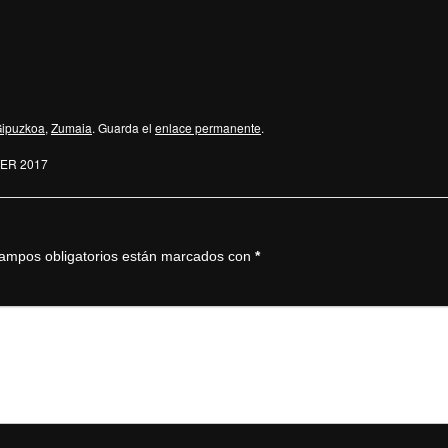
ipuzkoa
,
Zumaia
. Guarda el
enlace permanente
.
RTER 2017
ampos obligatorios están marcados con
*