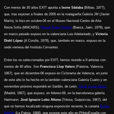
Con menos de 30 años EXIT apunta a
Ixone Sádaba
(Bilbao, 1977),
que, tras exponer a finales de 2005 en la malagueña Galería JM (Javier
Marín), lo hizo en octubre-06 en el Museo Nacional Centro de Arte
Reina Sofía (MNCARS);
Miguel Ángel Tornero
(Baeza, Jaén, 1978), que
en marzo pasado expuso en la valenciana Luis Adelantado; y
Victoria
Diehl López
(A Coruña, 1978), que, también en marzo, expuso en la
sede vienesa del Instituto Cervantes.
Entre los no seleccionados por EXIT, hemos reunido a 9 artistas con
menos de 40 años. Son
Francisco Llop Valero
(Paterna, Valencia,
1967), que en diciembre-06 expuso en Ciclorama de Valencia, en junio
de este año lo ha hecho en la también valenciana Galería Cuatro y en
noviembre próximo expondrá en Sardón, de León;
César Lucas Abreu
(Madrid, 1967), que expuso, en febrero-06, en la barcelonesa galería
Hartmann;
José Ignacio Lobo Altuna
(Tolosa, Guipúzcoa, 1967), del
que no hemos localizado ninguna exposición reciente; la canaria
Karina
Beltrán
(La Palma, 1968), que expone este año en PHotoEspaña con