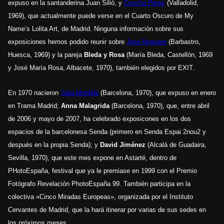
expuso en la santanderina Juan Silió, y
Concha Pérez
(Valladolid,
1969), que actualmente puede verse en el Cuarto Oscuro de My
Name’s Lolita Art, de Madrid. Ninguna información sobre sus
exposiciones hemos podido reunir sobre
José Noguero
(Barbastro,
Huesca, 1969) y la pareja
Bleda y Rosa
(María Bleda, Castellón, 1969
y José María Rosa, Albacete, 1970), también elegidos por EXIT.
En 1970 nacieron
Julia Montilla
(Barcelona, 1970), que expuso en enero
en Trama Madrid;
Anna Malagrida
(Barcelona, 1970), que, entre abril
de 2006 y mayo de 2007, ha celebrado exposicones en los dos
espacios de la barcelonesa Senda (primero en Senda Espai 2nou2 y
después en la propia Senda); y
David Jiménez
(Alcalá de Guadaira,
Sevilla, 1970), que este mes expone en Astarté, dentro de
PHotoEspaña, festival que ya le premiase en 1999 con el Premio
Fotógrafo Revelación PhotoEspaña 99. También participa en la
colectiva «Cinco Miradas Europeas», organizada por el Instituto
Cervantes de Madrid, que la hará itinerar por varias de sus sedes en
los próximos meses.