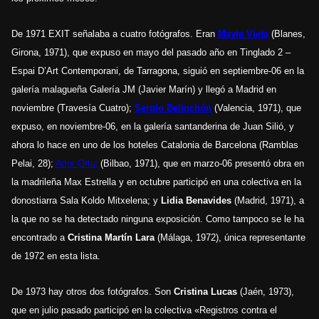
De 1971 EXIT señalaba a cuatro fotógrafos. Eran
Mayte Vieta
(Blanes,
Girona, 1971), que expuso en mayo del pasado año en Tinglado 2 –
Espai D’Art Contemporani, de Tarragona, siguió en septiembre-06 en la
galería malagueña Galería JM (Javier Marín) y llegó a Madrid en
noviembre (Travesía Cuatro);
Sergio Belinchón
(Valencia, 1971), que
expuso, en noviembre-06, en la galería santanderina de Juan Silió, y
ahora lo hace en uno de los hoteles Catalonia de Barcelona (Ramblas
Pelai, 28);
Aitor Ortiz
(Bilbao, 1971), que en marzo-06 presentó obra en
la madrileña Max Estrella y en octubre participó en una colectiva en la
donostiarra Sala Koldo Mitxelena; y
Lidia Benavides
(Madrid, 1971), a
la que no se ha detectado ninguna exposición. Como tampoco se le ha
encontrado a
Cristina Martín Lara
(Málaga, 1972), única representante
de 1972 en esta lista.
De 1973 hay otros dos fotógrafos. Son
Cristina Lucas
(Jaén, 1973),
que en julio pasado participó en la colectiva «Registros contra el