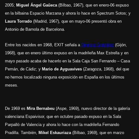
2005;
Miguel Ángel Gaüeca
(Bilbao, 1967), que en enero-06 expuso
en la bilbaina Espacio Marzana y ahora lo hace en Spectrum Sotos; y
Laura Torrado
(Madrid, 1967), que en mayo-06 presentó obra en
Antonio de Barnola de Barcelona.
Entre los nacidos en 1968, EXIT señala a
Dionisio González
(Gijón,
1968), que en enero último expuso en la madrileña Max Estrella y en
mayo pasado acaba de hacerlo en la Sala Caja San Fernando – Casa
Pemán, de Cádiz; y
Mario de Ayguavives
(Zaragoza, 1968), del que
no hemos localizado ninguna exposición en España en los últimos
meses.
De 1969 es
Mira Bernabeu
(Aspe, 1969), nuevo director de la galería
valenciana Espaivisor, que en octubre pasado expuso en la Sala
Parpalló de Valencia y ahora lo hace con la madrileña Fernando
Pradilla. También,
Mikel Eskauriaza
(Bilbao, 1969), que en marzo