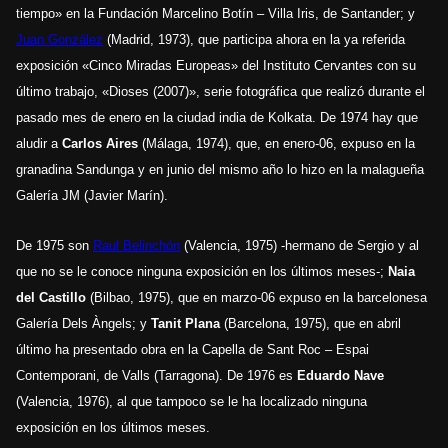
tiempo» en la Fundación Marcelino Botín – Villa Iris, de Santander; y
Juan González
(Madrid, 1973), que participa ahora en la ya referida
exposición «Cinco Miradas Europeas» del Instituto Cervantes con su
último trabajo, «Dioses (2007)», serie fotográfica que realizó durante el
pasado mes de enero en la ciudad india de Kolkata. De 1974 hay que
aludir a
Carlos Aires
(Málaga, 1974), que, en enero-06, expuso en la
granadina Sandunga y en junio del mismo año lo hizo en la malagueña
Galería JM (Javier Marín).
De 1975 son
Raul Belinchón
(Valencia, 1975) -hermano de Sergio y al
que no se le conoce ninguna exposición en los últimos meses-;
Naia
del Castillo
(Bilbao, 1975), que en marzo-06 expuso en la barcelonesa
Galería Dels Àngels; y
Tanit Plana
(Barcelona, 1975), que en abril
último ha presentado obra en la Capella de Sant Roc – Espai
Contemporani, de Valls (Tarragona). De 1976 es
Eduardo Nave
(Valencia, 1976), al que tampoco se le ha localizado ninguna
exposición en los últimos meses.