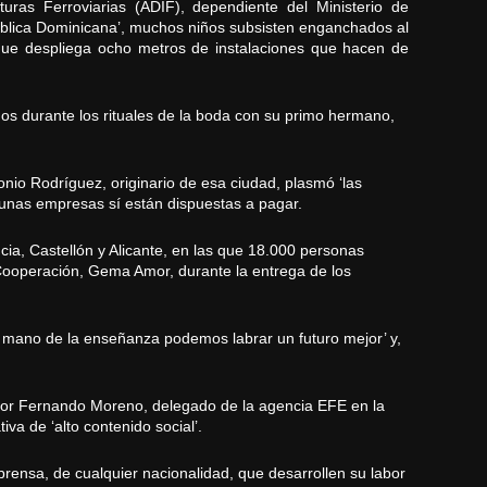
uras Ferroviarias (ADIF), dependiente del Ministerio de
pública Dominicana’, muchos niños subsisten enganchados al
 que despliega ocho metros de instalaciones que hacen de
ños durante los rituales de la boda con su primo hermano,
io Rodríguez, originario de esa ciudad, plasmó ‘las
lgunas empresas sí están dispuestas a pagar.
ncia, Castellón y Alicante, en las que 18.000 personas
e Cooperación, Gema Amor, durante la entrega de los
la mano de la enseñanza podemos labrar un futuro mejor’ y,
as por Fernando Moreno, delegado de la agencia EFE en la
iva de ‘alto contenido social’.
 prensa, de cualquier nacionalidad, que desarrollen su labor