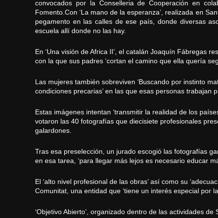
convocados por la Conselleria de Cooperación en colabo
Fomento.
Con ‘La mano de la esperanza’, realizada en Sant
pegamento en las calles de ese país, donde diversas aso
escuela allí donde no las hay.
En ‘Una visión de Africa II’, el catalán Joaquín Fábregas 
con la que sus padres ‘cortan el camino que ella quería segu
Las mujeres también sobreviven ‘Buscando por instinto mat
condiciones precarias’ en las que esas personas trabajan pa
Estas imágenes intentan ‘transmitir la realidad de los paíse
votaron las 40 fotografías que diecisiete profesionales pre
galardones.
Tras esa preselección, un jurado escogió las fotografías g
en esa tarea, ‘para llegar más lejos es necesario educar m
El ‘alto nivel profesional de las obras’ así como su ‘adecu
Comunitat, una entidad que ‘tiene un interés especial por la 
‘Objetivo Abierto’, organizado dentro de las actividades de