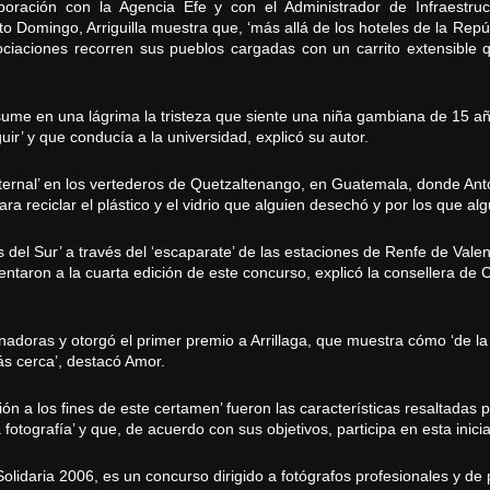
ración con la Agencia Efe y con el Administrador de Infraestruct
o Domingo, Arriguilla muestra que, ‘más allá de los hoteles de la Re
ciaciones recorren sus pueblos cargadas con un carrito extensible
resume en una lágrima la tristeza que siente una niña gambiana de 15 a
ir’ y que conducía a la universidad, explicó su autor.
ernal’ en los vertederos de Quetzaltenango, en Guatemala, donde Anton
ra reciclar el plástico y el vidrio que alguien desechó y por los que a
s del Sur’ a través del ‘escaparate’ de las estaciones de Renfe de Vale
sentaron a la cuarta edición de este concurso, explicó la consellera d
anadoras y otorgó el primer premio a Arrillaga, que muestra cómo ‘de 
ás cerca’, destacó Amor.
ación a los fines de este certamen’ fueron las características resaltad
fotografía’ y que, de acuerdo con sus objetivos, participa en esta iniciat
 Solidaria 2006, es un concurso dirigido a fotógrafos profesionales y de