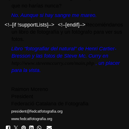
que no harías nunca?
No. Aunque si hay sangre me mareo.
<!–[if !supportLists]–>
–
<!–[endif]–>
Recomiéndanos
un libro de fotografía y un fotógrafo para ver sus
fotos.
Libro “fotografiar del natural” de Henri Cartier-
Bresson y las fotos de Steve Mc. Curry
en
http://www.stevemccurry.com/main.php
, un placer
para la vista.
Raimon Moreno
President
Federació Catalana de Fotografia
president@fedcatfotografia.org
www.fedcatfotografia.org