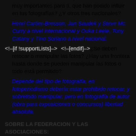
muy importantes para ti, que han podido influir
en tus fotografías? ¿Y otros tres nacionales?
Henri Cartier-Bresson, Jan Saudek y Steve Mc.
Curry a nivel internacional y Ouka Leele, Tony
Catany
y Tino Soriano a nivel nacional.
<!–[if !supportLists]–>
–
<!–[endif]–>
¿Se deben
retocar o manipular las fotos? ¿Hay una frontera
hasta donde se pueden manipular las fotos o
todo está permitido?
Depende del tipo de fotografía, en
fotoperiodismo debería estar prohibido retocar, y
sobretodo manipular, pero en fotografía de autor
(obra para exposiciones o concursos) libertad
absoluta.
SOBRE LA FEDERACION Y LAS
ASOCIACIONES: