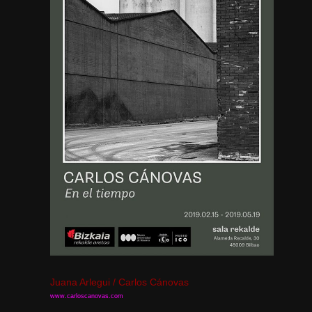
Juana Arlegui /
Carlos Cánovas
www.carloscanovas.com