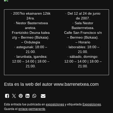
· 2007ko ekainaren 12tik
· Del 12 al 24 de junio
24ra.
de 2007.
· Nestor Basterretxea
· Sala Nestor
aretoa.
Basterrretxea.
Frantzisko Deuna kalea
Calle San Francisco s/n
z/g – Bermeo (Bizkaia).
– Bermeo (Bizkaia).
– Ordutegia
– Horario
· astegunak: 18:00 –
· laborables: 18:00 –
21:00.
21:00.
· larunbata, igandea:
· sábado, domingo:
12:00 – 14:00 | 18:00 –
12:00 – 14:00 | 18:00 –
21:00.
21:00.
Esta es la web del autor
www.barrenetxea.com
Esta entrada fue publicada en
exposiciones
y etiquetada
Exposiciones
.
Guarda el
enlace permanente
.