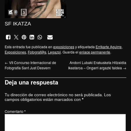
SF IKATZA
Esta entrada fue publicada en
exposiciones
y etiquetada
Errikarte Aguirre
,
Exposiciones
,
Fotograf@s
,
Legazpi
. Guarda el
enlace permanente
.
←
VII Concurso Internacional de
Andoni Lubaki Erakusketa Hitzaldia
Fotografía Sant Just Desvern
Ikastaroa – Ongarri argazki taldea
→
Deja una respuesta
Tu dirección de correo electrónico no será publicada.
Los
campos obligatorios están marcados con
*
Comentario
*