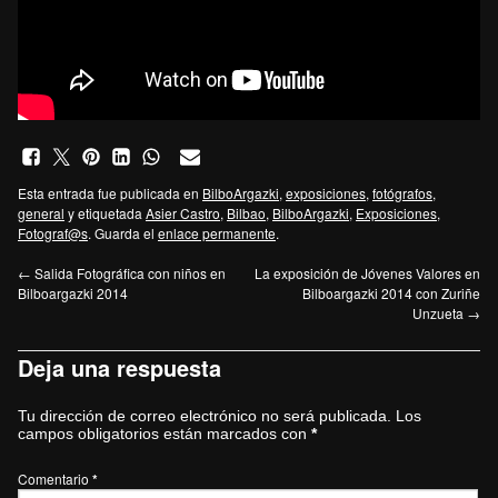
Esta entrada fue publicada en
BilboArgazki
,
exposiciones
,
fotógrafos
,
general
y etiquetada
Asier Castro
,
Bilbao
,
BilboArgazki
,
Exposiciones
,
Fotograf@s
. Guarda el
enlace permanente
.
←
Salida Fotográfica con niños en
La exposición de Jóvenes Valores en
Bilboargazki 2014
Bilboargazki 2014 con Zuriñe
Unzueta
→
Deja una respuesta
Tu dirección de correo electrónico no será publicada.
Los
campos obligatorios están marcados con
*
Comentario
*