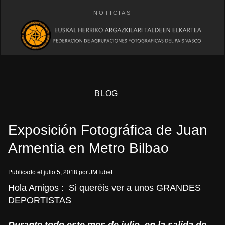
NOTICIAS
BLOG
Exposición Fotográfica de Juan
Armentia en Metro Bilbao
Publicado el
julio 5, 2018
por
JMTubet
eb
Hola Amigos : Si queréis ver a unos GRANDES
DEPORTISTAS
Durante todo este mes de julio, en la salida de