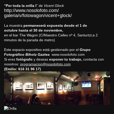
“Por toda la orilla I
” de
Vicent Glock
http://www.nosolofoto.com/
galeria/v/fotowagon/vicent+
glock/
La muestra
permanecerá expuesta desde el
1 de
octubre
hasta el 30 de noviembre
,
en el bar The Wagon (C/Maestro Calles nº 4,
Santurtzi
;a 2
minutos de la parada de metro)
Este espacio expositivo está gestionado por el
Grupo
Fotográfico Bihotz Gaztea
www.nosolofoto.com
Si eres
fotógrafo
y deseas
exponer
tu trabajo,
contacta con
nosotros:
programacion@nosolofoto.com
(Emilio:
616 31 96 17
)