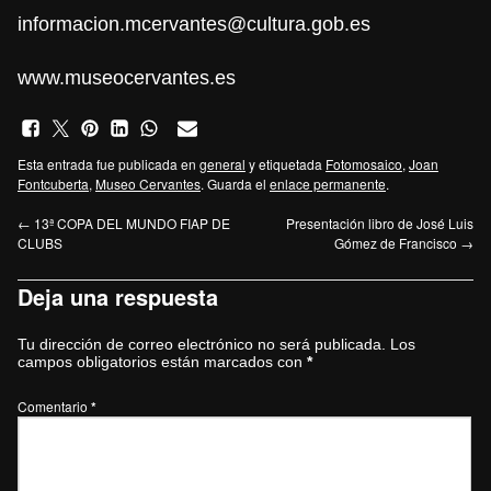
informacion.mcervantes@cultura.gob.es
www.museocervantes.es
Esta entrada fue publicada en
general
y etiquetada
Fotomosaico
,
Joan
Fontcuberta
,
Museo Cervantes
. Guarda el
enlace permanente
.
←
13ª COPA DEL MUNDO FIAP DE
Presentación libro de José Luis
CLUBS
Gómez de Francisco
→
Deja una respuesta
Tu dirección de correo electrónico no será publicada.
Los
campos obligatorios están marcados con
*
Comentario
*