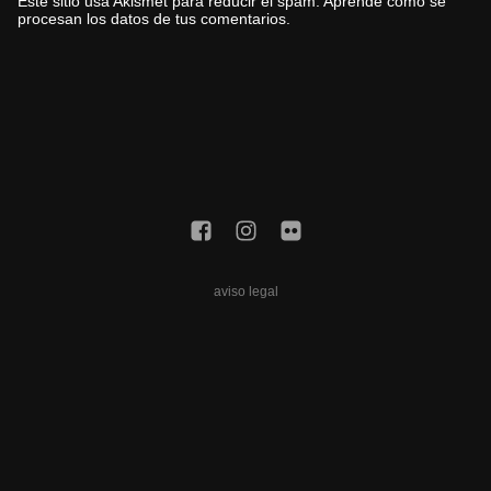
Este sitio usa Akismet para reducir el spam.
Aprende cómo se
procesan los datos de tus comentarios.
aviso legal