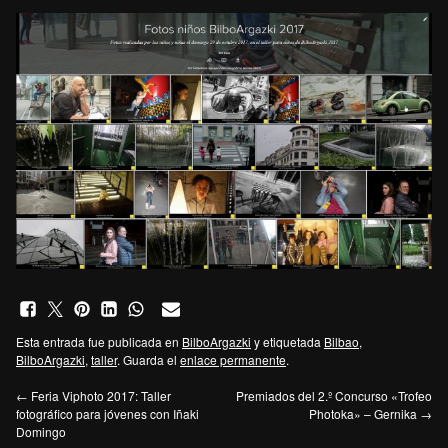
Esta entrada fue publicada en
BilboArgazki
y etiquetada
Bilbao
,
BilboArgazki
,
taller
. Guarda el
enlace permanente
.
←
Feria Viphoto 2017: Taller
Premiados del 2.º Concurso «Trofeo
fotográfico para jóvenes con Iñaki
Photoka» – Gernika
→
Domingo