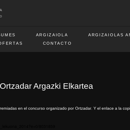
BUMES
ARGIZAIOLA
ARGIZAIOLAS 
OFERTAS
CONTACTO
rtzadar Argazki Elkartea
emiadas en el concurso organizado por Ortzadar. Y el enlace a la copi
s_
lekuona_2014?e=0
/8031859