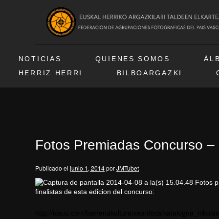
NOTICIAS
QUIENES SOMOS
ÁL
HERRIZ HERRI
BILBOARGAZKI
Fotos Premiadas Concurso – O
Publicado el
junio 1, 2014
por
JMTubet
Fotos pr
finalistas de esta edicion del concurso:
http://issuu.com/barrenak
ultur
etxea/docs/katalogoa
_nikola