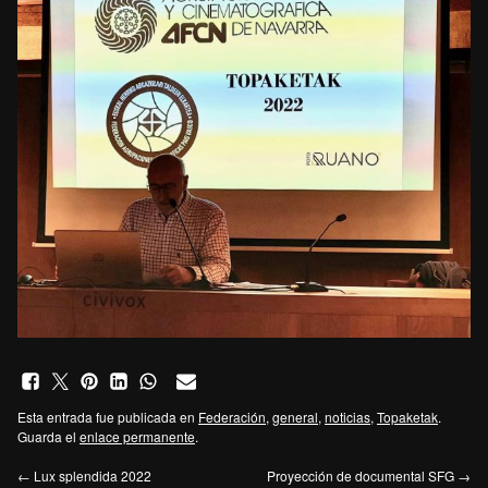
Esta entrada fue publicada en
Federación
,
general
,
noticias
,
Topaketak
.
Guarda el
enlace permanente
.
←
Lux splendida 2022
Proyección de documental SFG
→