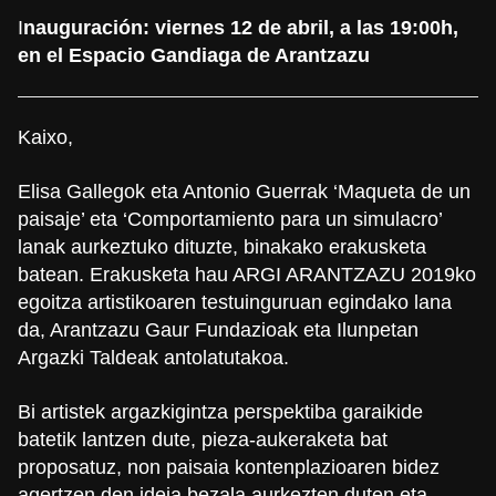
I
nauguración: viernes 12 de abril, a las 19:00h,
en el Espacio Gandiaga de Arantzazu
Kaixo,
Elisa Gallegok eta Antonio Guerrak ‘Maqueta de un
paisaje’ eta ‘Comportamiento para un simulacro’
lanak aurkeztuko dituzte, binakako erakusketa
batean. Erakusketa hau ARGI ARANTZAZU 2019ko
egoitza artistikoaren testuinguruan egindako lana
da, Arantzazu Gaur Fundazioak eta Ilunpetan
Argazki Taldeak antolatutakoa.
Bi artistek argazkigintza perspektiba garaikide
batetik lantzen dute, pieza-aukeraketa bat
proposatuz, non paisaia kontenplazioaren bidez
agertzen den ideia bezala aurkezten duten eta