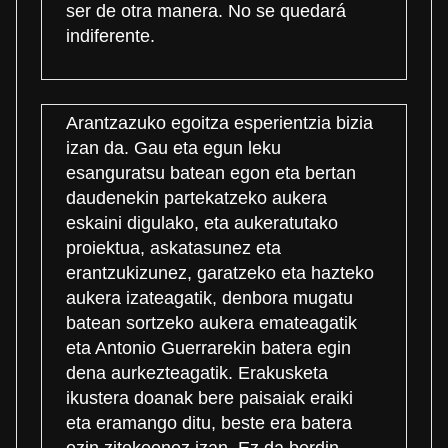
ser de otra manera. No se quedará
indiferente.
Arantzazuko egoitza esperientzia bizia
izan da. Gau eta egun leku
esanguratsu batean egon eta bertan
daudenekin partekatzeko aukera
eskaini digulako, eta aukeratutako
proiektua, askatasunez eta
erantzukizunez, garatzeko eta hazteko
aukera izateagatik, denbora mugatu
batean sortzeko aukera emateagatik
eta Antonio Guerrarekin batera egin
dena aurkezteagatik. Erakusketa
ikustera doanak bere paisaiak eraiki
eta eramango ditu, beste era batera
ezin zitekeenez izan. Ez da berdin