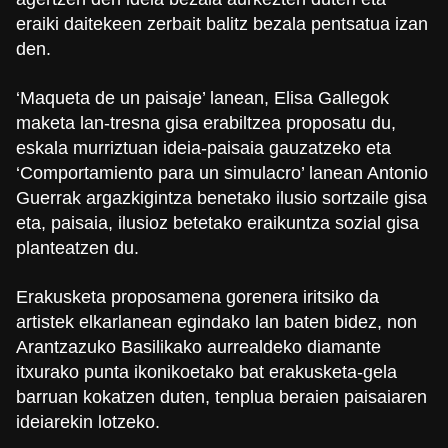
eraiki daitekeen zerbait balitz bezala pentsatua izan
den.
‘Maqueta de un paisaje’ lanean, Elisa Gallegok
maketa lan-tresna gisa erabiltzea proposatu du,
eskala murriztuan ideia-paisaia gauzatzeko eta
‘Comportamiento para un simulacro’ lanean Antonio
Guerrak argazkigintza benetako ilusio sortzaile gisa
eta, paisaia, ilusioz betetako eraikuntza sozial gisa
planteatzen du.
Erakusketa proposamena gorenera iritsiko da
artistek elkarlanean egindako lan baten bidez, non
Arantzazuko Basilikako aurrealdeko diamante
itxurako punta ikonikoetako bat erakusketa-gela
barruan kokatzen duten, tenplua beraien paisaiaren
ideiarekin lotzeko.