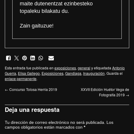
maite dutenentzat ezinbesteko
topaleku bilakatu du.
Zain gaituzue!
Esta entrada fue publicada en
exposiciones
,
general
y etiquetada
Antonio
Guerra
,
Elisa Gallego
,
Exposiciones
,
Gandiaga
,
Inauguración
. Guarda el
enlace permanente
.
←
Concurso Tolosa Herria 2019
XXVII Edición Huétor Vega de
Fotografía 2019
→
Deja una respuesta
Tu dirección de correo electrónico no será publicada.
Los
campos obligatorios están marcados con
*