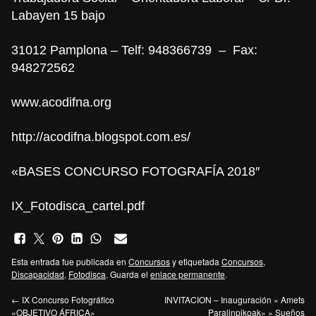
Labayen 15 bajo
31012 Pamplona – Telf: 948366739 – Fax:
948272562
www.acodifna.org
http://acodifna.blogspot.com.es/
«BASES CONCURSO FOTOGRAFÍ
A 2018″
IX_Fotodisca_cartel.pdf
Esta entrada fue publicada en
Concursos
y etiquetada
Concursos
,
Discapacidad
,
Fotodisca
. Guarda el
enlace permanente
.
←
IX Concurso Fotográfico
INVITACION – Inauguración » Amets
«OBJETIVO ÁFRICA»
Paralinpikoak» » Sueños