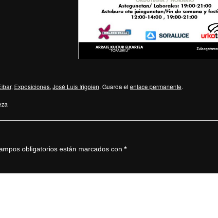
Eibar
,
Exposiciones
,
José Luis Irigoien
. Guarda el
enlace permanente
.
eza
ampos obligatorios están marcados con
*