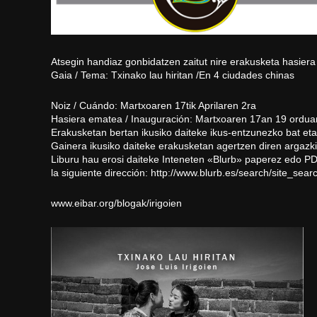
Atsegin handiaz gonbidatzen zaitut nire erakusketa hasiera 
Gaia / Tema: Txinako lau hiritan /En 4 ciudades chinas
Noiz / Cuándo: Martxoaren 17tik Aprilaren 2ra
Hasiera ematea / Inauguración: Martxoaren 17an 19 orduan
Erakusketan bertan ikusiko daiteke ikus-entzunezko bat eta 
Gainera ikusiko daiteke erakusketan agertzen diren argazkie
Liburu hau erosi daiteke Inteneten «Blurb» paperez edo P
la siguiente dirección:
http://www.blurb.
es/search/site_sear
www.eibar.org/blogak/irigoien