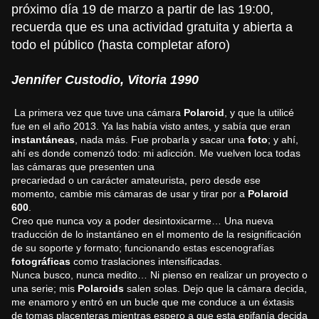
próximo día 19 de marzo a partir de las 19:00,
recuerda que es una actividad gratuita y abierta a
todo el público (hasta completar aforo)
Jennifer Custodio, Vitoria 1990
La primera vez que tuve una cámara
Polaroid
, y que la utilicé
fue en el año 2013. Ya las había visto antes, y sabía que eran
instantáneas
, nada más. Fue probarla y sacar una
foto
; y ahí,
ahí es donde comenzó todo: mi adicción. Me vuelven loca todas
las cámaras que presenten una
precariedad o un carácter amateurista, pero desde ese
momento, cambie mis cámaras de usar y tirar por a
Polaroid
600
.
Creo que nunca voy a poder desintoxicarme… Una nueva
traducción de lo instantáneo en el momento de la resignificación
de su soporte y formato; funcionando estas escenografías
fotográficas
como traslaciones intensificadas.
Nunca busco, nunca medito… Ni pienso en realizar un proyecto o
una serie; mis
Polaroids
salen solas. Dejo que la cámara decida,
me enamoro y entró en un bucle que me conduce a un éxtasis
de tomas placenteras mientras espero a que esta epifanía decida