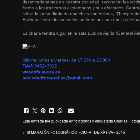
desencadenantes en nuestra sociedad, reconocer las vícti
frente a los trastornos alimentarios y sus afectados. Centr
sobre la lucha diaria de una chica con bulimia; ‘Thinspirat
Epilogue’ sobre las secuelas sufridas por una familia despué
La charla tendra lugar en la sala Luis de Ajuria (General Al
Oficina: lunes a viernes, de 17:00h a 20:00h
Telef:
945243922
www.sfalavesa.es
sociedadfotografica@gmail.com
Esta entrada fue publicada en
fotógrafos
y etiquetada
Charlas
,
Fotog
←
III MARATÓN FOTOGRÁFICO «CIUTAT DE XÀTIVA» 2015