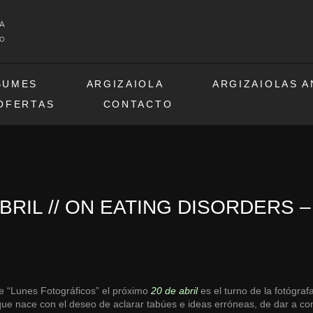
BUMES
ARGIZAIOLA
ARGIZAIOLAS 
OFERTAS
CONTACTO
 ABRIL // ON EATING DISORDERS 
de “Lunes Fotográficos” el próximo
20 de abril
es el turno de la fotógraf
que nace con el deseo de aclarar tabúes e ideas erróneas, de dar a co