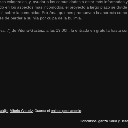
mas colaterales, y, ayudar a las comunidades a estar más informadas 
ado en los aspectos más incómodos, el proyecto a largo plazo se divide 
ion’, sobre la comunidad Pro-Ana, quienes promueven la anorexia como e
s de perder a su hija por culpa de la bulimia.
ava, 7) de Vitoria-Gasteiz, a las 19:00h, la entrada en gratuita hasta c
raf@s
,
Vitoria-Gasteiz
. Guarda el
enlace permanente
.
Concursos Igartza Saria y Beasa