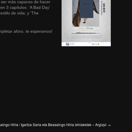
y ser más capaces de hacer
en 3 capítulos: ‘A Bad Day’
stilo de vida; y ‘The
ompletar aforo, te esperamos!
ingo Hiria / Igartza Saria eta Beasaingo Hiria lehiaketak – Argizpi
→