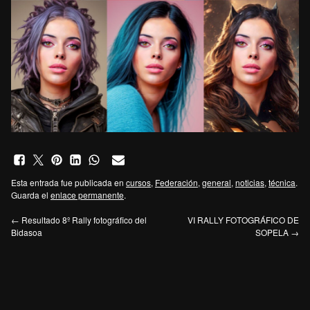
Esta entrada fue publicada en
cursos
,
Federación
,
general
,
noticias
,
técnica
.
Guarda el
enlace permanente
.
←
Resultado 8º Rally fotográfico del
VI RALLY FOTOGRÁFICO DE
Bidasoa
SOPELA
→