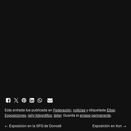
Esta entrada fue publicada en
Federación
,
noticias
y etiquetada
Eibar
,
Exposiciones
,
rally fotográfico
,
taller
. Guarda el
enlace permanente
.
←
Exposicion en la SFG de Donosti
Exposición en Irun
→