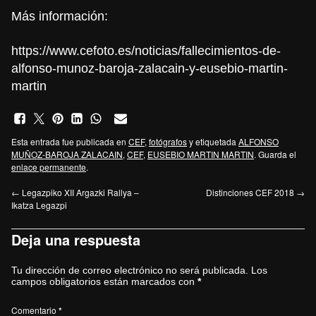
Más información:
https://www.cefoto.es/noticias/fallecimientos-de-
alfonso-munoz-baroja-zalacain-y-eusebio-martin-
martin
Esta entrada fue publicada en
CEF
,
fotógrafos
y etiquetada
ALFONSO
MUÑOZ-BAROJA ZALACAIN
,
CEF
,
EUSEBIO MARTIN MARTIN
. Guarda el
enlace permanente
.
←
Legazpiko XII Argazki Rallya –
Distinciones CEF 2018
→
Ikatza Legazpi
Deja una respuesta
Tu dirección de correo electrónico no será publicada.
Los
campos obligatorios están marcados con
*
Comentario
*