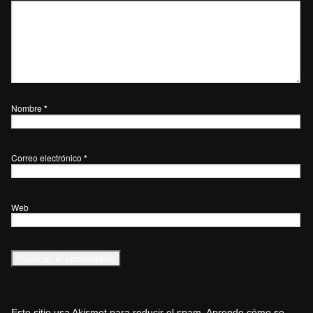
Nombre
*
Correo electrónico
*
Web
Este sitio usa Akismet para reducir el spam.
Aprende cómo se