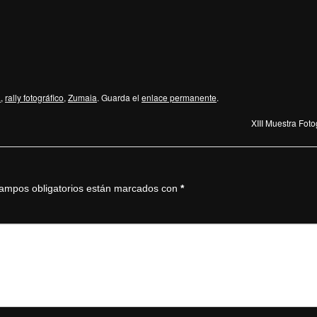
a
,
rally fotográfico
,
Zumaia
. Guarda el
enlace permanente
.
XIII Muestra Fot
ampos obligatorios están marcados con
*