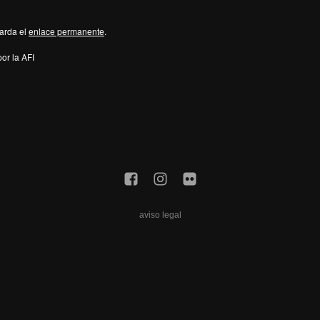
arda el
enlace permanente
.
or la AFI
aviso legal