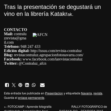
Tras la presentación se degustará un
vino en la librería Katakr
ak.
CONTACTO
Mail
:
contralu
zrevista@gma
il.
com
Teléfono
:
948 247 433
Edición digital
:
http://issuu.com/
revista-contraluz
Blog
:
revistacontraluz.
agrupacionfotonavarra.com/
Facebook
:
www.facebook.com/
larevistacontraluz
Twitter
:
@Contraluz_afcn
Esta entrada fue publicada en
Presentacion
y etiquetada
Navarra
,
revista
.
Guarda el
enlace permanente
.
←
FOTOCAMP / Aprende fotografía
RALLY FOTOGRÁFICO de
divirtiéndote / Argazkilaritza Ikasi
BARAKALDO – DENBORA 2015
→