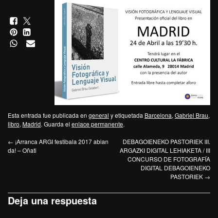
Esta entrada fue publicada en
general
y etiquetada
Barcelona
,
Gabriel Brau
,
libro
,
Madrid
. Guarda el
enlace permanente
.
←
¡Arranca ARGI festibala 2017 abian
DEBAGOIENEKO PASTORIEK III.
da! – Oñati
ARGAZKI DIGITAL LEHIAKETA / III
CONCURSO DE FOTOGRAFÍA
DIGITAL DEBAGOIENEKO
PASTORIEK
→
Deja una respuesta